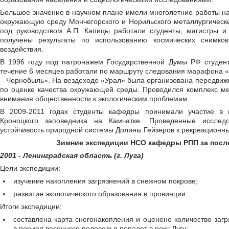
Большое значение в научном плане имели многолетние работы на
окружающую среду Мончегорского и Норильского металлургически
под руководством А.П. Капицы работали студенты, магистры 
получены результаты по использованию космических снимков
воздействия.
В 1996 году под патронажем Государственной Думы РФ студен
течение 6 месяцев работали по маршруту следования марафона 
– Чернобыль». На вездеходе «Урал» была организована передви
по оценке качества окружающей среды. Проводился комплекс м
внимания общественности к экологическим проблемам.
В 2009-2011 годах студенты кафедры принимали участие в 
Кроноцкого заповедника на Камчатке. Проведенные исслед
устойчивость природной системы Долины Гейзеров к рекреационны
Зимние экспедиции НСО кафедры РПП за посл
2001 - Ленинградская область (г. Луга)
Цели экспедиции:
изучение накопления загрязнений в снежном покрове;
развитие экологического образования в провинции.
Итоги экспедиции:
составлена карта снегонакопления и оценено количество заг
в период весеннего половодья попадет в реку Лугу;