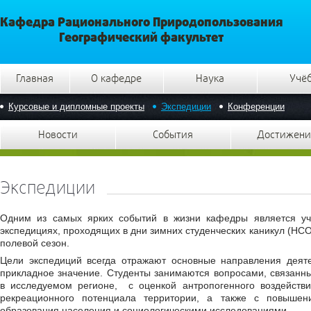
Кафедра Рационального Природопользования
Географический факультет
Главная
О кафедре
Наука
Учё
Курсовые и дипломные проекты
Экспедиции
Конференции
Новости
События
Достижени
Экспедиции
Одним из самых ярких событий в жизни кафедры является уч
экспедициях, проходящих в дни зимних студенческих каникул (НСО
полевой сезон.
Цели экспедиций всегда отражают основные направления дея
прикладное значение. Студенты занимаются вопросами, связанн
в исследуемом регионе, с оценкой антропогенного воздейст
рекреационного потенциала территории, а также с повышени
образования населения и социологическими исследованиями.