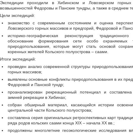
Экспедиции проходили в Хибинском и Ловозерском горных 
возвышенностей Федоровы и Панские тундры, а также в среднем т
Цели экспедиций:
знакомство с современным состоянием и оценка перспект
Ловозерского горных массивов и предгорий, Федоровой и Панск
историко-географическая реконструкция традиционного
обоснование формирования сети особо охраняемых те
природопользования, которые могут стать основой сохран
коренных жителей Кольского полуострова – саами.
Итоги экспедиций:
проведен анализ современной структуры природопользования
горных массивов;
выявлены основные конфликты природопользования в их преде
Федоровой и Панской тундр;
проанализирован рекреационный потенциал и составлена
зимней рекреации в Хибинах;
собран обширный материал, касающийся истории освоен
центральной части Кольского полуострова;
составлена серия оригинальных ретроспективных карт традиц
ряда родов кольских саами конца XIX – начала XX вв.;
продолжены многолетние геоэкологические исследования 