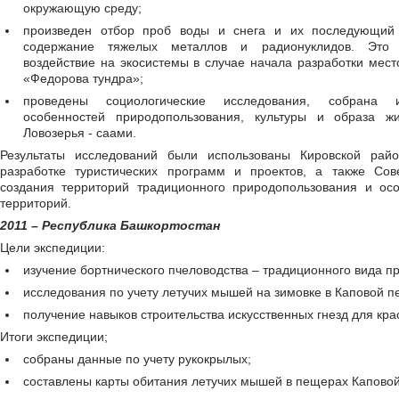
окружающую среду;
произведен отбор проб воды и снега и их последующий
содержание тяжелых металлов и радионуклидов. Это п
воздействие на экосистемы в случае начала разработки ме
«Федорова тундра»;
проведены социологические исследования, собрана 
особенностей природопользования, культуры и образа ж
Ловозерья - саами.
Результаты исследований были использованы Кировской рай
разработке туристических программ и проектов, а также Со
создания территорий традиционного природопользования и о
территорий.
2011 – Республика Башкортостан
Цели экспедиции:
изучение бортнического пчеловодства – традиционного вида п
исследования по учету летучих мышей на зимовке в Каповой п
получение навыков строительства искусственных гнезд для кра
Итоги экспедиции;
собраны данные по учету рукокрылых;
составлены карты обитания летучих мышей в пещерах Каповой